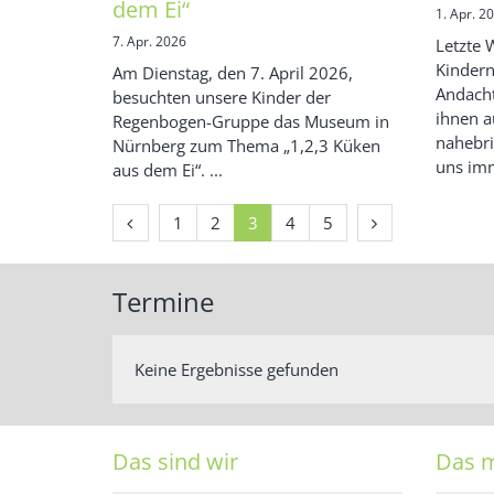
dem Ei“
1. Apr. 2
7. Apr. 2026
Letzte 
Kindern
Am Dienstag, den 7. April 2026,
Andacht
besuchten unsere Kinder der
ihnen a
Regenbogen-Gruppe das Museum in
nahebri
Nürnberg zum Thema „1,2,3 Küken
uns imm
aus dem Ei“. ...
Vorherige Seite
Nächste Seite
1
2
3
4
5
Termine
Keine Ergebnisse gefunden
Das sind wir
Das 