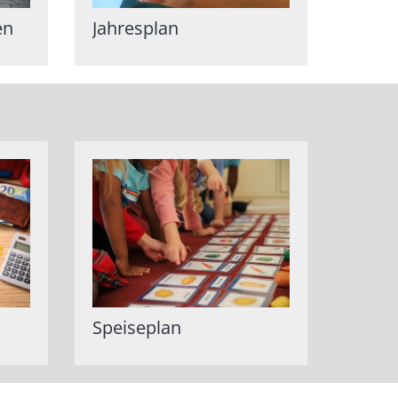
en
Jahresplan
Speiseplan