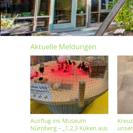
Schön, dass du da bist!
© St. Christophorus Fürth
Aktuelle Meldungen
Ausflug ins Museum
Kreuz
Nürnberg – „1,2,3 Küken aus
unser