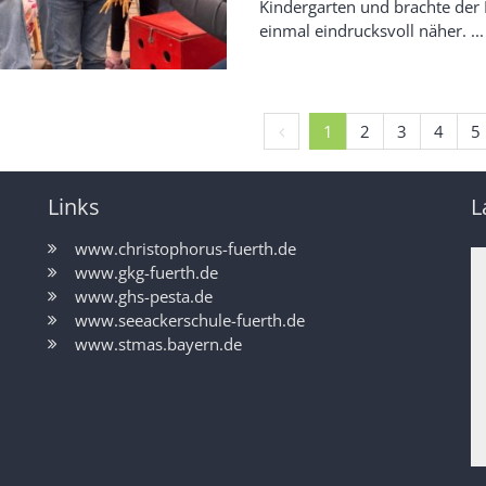
Kindergarten und brachte de
einmal eindrucksvoll näher. ...
Vorherige Seite
1
2
3
4
5
Links
L
www.christophorus-fuerth.de
www.gkg-fuerth.de
www.ghs-pesta.de
www.seeackerschule-fuerth.de
www.stmas.bayern.de