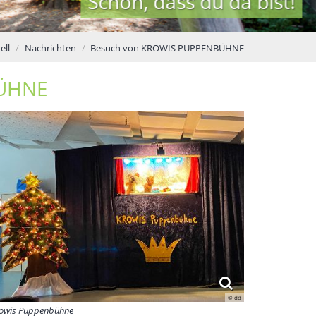
Schön, dass du da bist!
ell
Nachrichten
Besuch von KROWIS PUPPENBÜHNE
BÜHNE
© dd
owis Puppenbühne