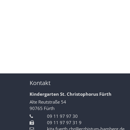
Kontakt
Kindergarten St. Christophorus Fürth
Alte Reutstraße 54
90765
Fürth
09 11 97 97 30
09 11 97 97 31 9
kita.fuerth.chr@erzbistum-bamberg.de