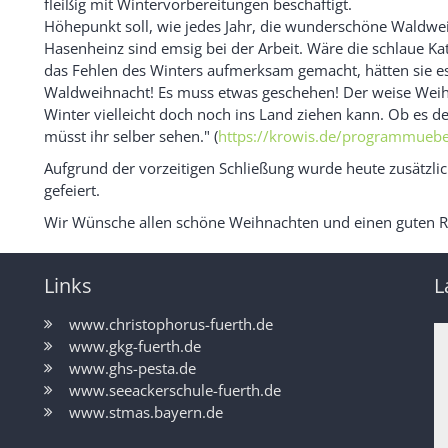
fleißig mit Wintervorbereitungen beschäftigt.
Höhepunkt soll, wie jedes Jahr, die wunderschöne Waldwe
Hasenheinz sind emsig bei der Arbeit. Wäre die schlaue K
das Fehlen des Winters aufmerksam gemacht, hätten sie es
Waldweihnacht! Es muss etwas geschehen! Der weise Weih
Winter vielleicht doch noch ins Land ziehen kann. Ob es den
müsst ihr selber sehen." (
https://krowis.de/programmuebe
Aufgrund der vorzeitigen Schließung wurde heute zusätzlic
gefeiert.
Wir Wünsche allen schöne Weihnachten und einen guten Ru
Links
L
www.christophorus-fuerth.de
www.gkg-fuerth.de
www.ghs-pesta.de
www.seeackerschule-fuerth.de
www.stmas.bayern.de