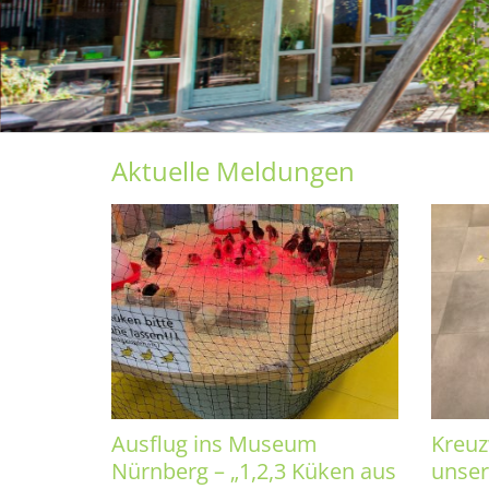
n, dass du da bist!
© St. Christophorus Fürth
Aktuelle Meldungen
Ausflug ins Museum
Kreuz
Nürnberg – „1,2,3 Küken aus
unser