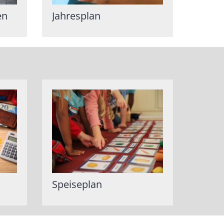
en
Jahresplan
Speiseplan