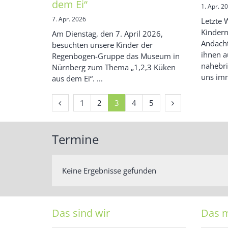
dem Ei“
1. Apr. 2
7. Apr. 2026
Letzte 
Kindern
Am Dienstag, den 7. April 2026,
Andacht
besuchten unsere Kinder der
ihnen a
Regenbogen-Gruppe das Museum in
nahebri
Nürnberg zum Thema „1,2,3 Küken
uns imm
aus dem Ei“. ...
Vorherige Seite
Nächste Seite
1
2
3
4
5
Termine
Keine Ergebnisse gefunden
Das sind wir
Das 