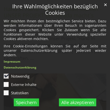
✕
Ihre Wahlmöglichkeiten bezüglich
Hand in Hand - Gemeinschaft stärken -
Cookies
UNSER PROJEKT BEI Sprada macht´s
möglich
Wir möchten Ihnen den bestmöglichen Service bieten. Dazu
werden Informationen über Ihren Besuch in sogenannten
Cookies gespeichert. Klicken Sie
Zulassen
wenn Sie alle
28. Okt. 2025
Funktionen dieser Website unter Verwendung spezieller
Das ist unser Projekt Unser Projekt "Hand in
Cookies aktiveren möchten.
Hand" stärkt die Gemeinschaft und den
Ihre Cookie-Einstellungen können Sie auf der Seite mit
unserer Datenschutzerklärung später jederzeit wieder
Zusammenhalt zwischen Kindern, Familien und
ändern.
Fachkräften. ...
Impressum
Datenschutzerklärung
Notwendig
Externe Inhalte
Statistiken
Speichern
Alle akzeptieren